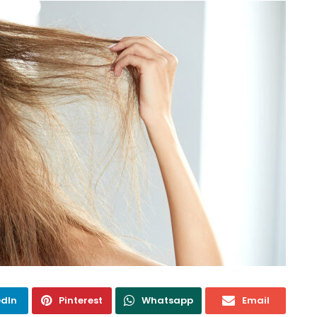
edIn
Pinterest
Whatsapp
Email