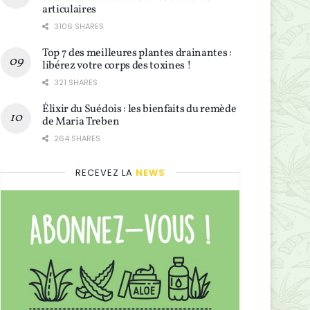
articulaires
3106 SHARES
Top 7 des meilleures plantes drainantes :
libérez votre corps des toxines !
321 SHARES
Élixir du Suédois : les bienfaits du remède
de Maria Treben
264 SHARES
RECEVEZ LA
NEWS