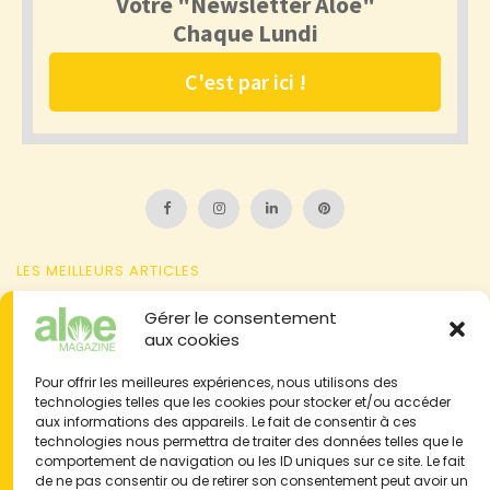
LES MEILLEURS ARTICLES
Attention à l'aloïne contenue dans la sève d'aloe vera
Gérer le consentement
aux cookies
L'aloe et l'agave : 2 plantes à ne pas confondre
Pour offrir les meilleures expériences, nous utilisons des
L'action anti-inflammatoire de l'aloe vera sur vos articulations
technologies telles que les cookies pour stocker et/ou accéder
Brûlure de la peau : problème, symbolique, traitements naturels
aux informations des appareils. Le fait de consentir à ces
technologies nous permettra de traiter des données telles que le
& aloe vera
comportement de navigation ou les ID uniques sur ce site. Le fait
Témoignages : 50 expériences consommateurs
de ne pas consentir ou de retirer son consentement peut avoir un