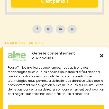
LES MEILLEURS ARTICLES
Attention à l'aloïne contenue dans la sève d'aloe vera
Gérer le consentement
aux cookies
L'aloe et l'agave : 2 plantes à ne pas confondre
Pour offrir les meilleures expériences, nous utilisons des
L'action anti-inflammatoire de l'aloe vera sur vos articulations
technologies telles que les cookies pour stocker et/ou accéder
Brûlure de la peau : problème, symbolique, traitements naturels
aux informations des appareils. Le fait de consentir à ces
technologies nous permettra de traiter des données telles que le
& aloe vera
comportement de navigation ou les ID uniques sur ce site. Le fait
Témoignages : 50 expériences consommateurs
de ne pas consentir ou de retirer son consentement peut avoir un
effet négatif sur certaines caractéristiques et fonctions.