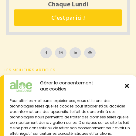
LES MEILLEURS ARTICLES
Attention à l'aloïne contenue dans la sève d'aloe vera
Gérer le consentement
aux cookies
L'aloe et l'agave : 2 plantes à ne pas confondre
Pour offrir les meilleures expériences, nous utilisons des
L'action anti-inflammatoire de l'aloe vera sur vos articulations
technologies telles que les cookies pour stocker et/ou accéder
Brûlure de la peau : problème, symbolique, traitements naturels
aux informations des appareils. Le fait de consentir à ces
technologies nous permettra de traiter des données telles que le
& aloe vera
comportement de navigation ou les ID uniques sur ce site. Le fait
Témoignages : 50 expériences consommateurs
de ne pas consentir ou de retirer son consentement peut avoir un
effet négatif sur certaines caractéristiques et fonctions.