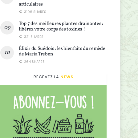
articulaires
3106 SHARES
Top 7 des meilleures plantes drainantes :
libérez votre corps des toxines !
321 SHARES
Élixir du Suédois : les bienfaits du remède
de Maria Treben
264 SHARES
RECEVEZ LA
NEWS