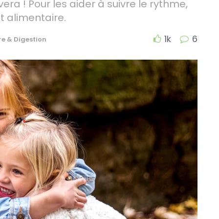
vera ! Pour les aider à suivre le rythme,
 alimentaire.
1k
6
re & Digestion