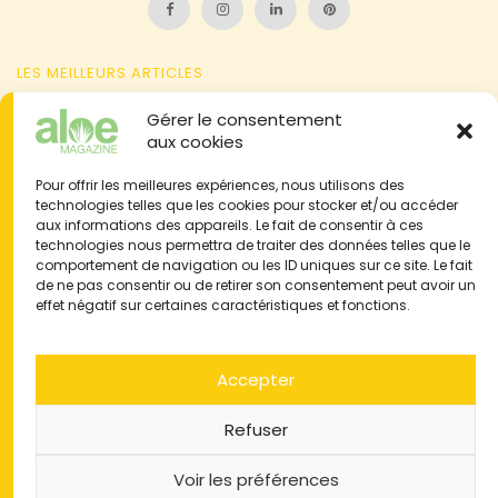
LES MEILLEURS ARTICLES
Attention à l'aloïne contenue dans la sève d'aloe vera
Gérer le consentement
aux cookies
L'aloe et l'agave : 2 plantes à ne pas confondre
Pour offrir les meilleures expériences, nous utilisons des
L'action anti-inflammatoire de l'aloe vera sur vos articulations
technologies telles que les cookies pour stocker et/ou accéder
Brûlure de la peau : problème, symbolique, traitements naturels
aux informations des appareils. Le fait de consentir à ces
technologies nous permettra de traiter des données telles que le
& aloe vera
comportement de navigation ou les ID uniques sur ce site. Le fait
Témoignages : 50 expériences consommateurs
de ne pas consentir ou de retirer son consentement peut avoir un
effet négatif sur certaines caractéristiques et fonctions.
Accepter
Mentions Légales & Confidentialité
CGU – CGV
Refuser
© 2011-2024 ALOE MAGAZINE. Soutenez le mag en partageant nos
articles !
Voir les préférences
Site web par
Progressio Web