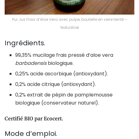
Pur Jus Frais d’Aloe Vera avec pulpe, bouteille en verre teinté –
NaturAloé
Ingrédients.
99,35% mucilage frais pressé d’aloe vera
barbadensis
biologique.
0,25% acide ascorbique (antioxydant).
0,2% acide citrique (antioxydant).
0,2% extrait de pépin de pamplemousse
biologique (conservateur naturel).
Certifié BIO par Ecocert.
Mode d’emploi.